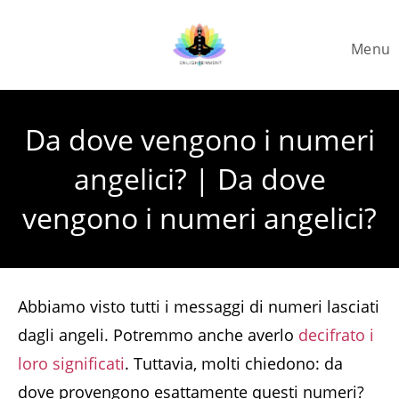
Skip
to
Menu
content
Da dove vengono i numeri
angelici? | Da dove
vengono i numeri angelici?
Abbiamo visto tutti i messaggi di numeri lasciati
dagli angeli. Potremmo anche averlo
decifrato i
loro significati
. Tuttavia, molti chiedono: da
dove provengono esattamente questi numeri?