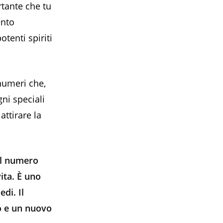
tante che tu
ento
tenti spiriti
 numeri che,
gni speciali
 attirare la
il numero
ita. È uno
di. Il
o e un nuovo