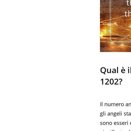
Qual è i
1202?
Il numero an
gli angeli st
sono esseri c