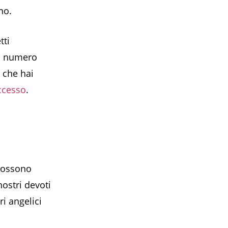
no.
tti
 al numero
i che hai
ccesso
.
 possono
nostri devoti
ri angelici