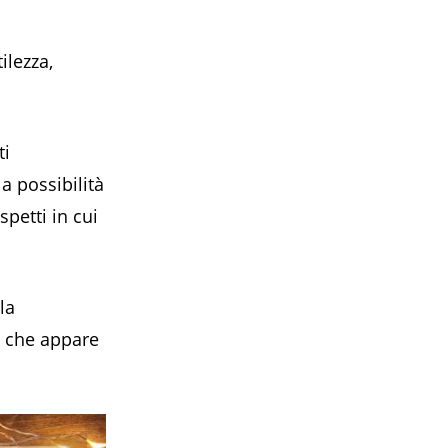
ilezza,
ti
a possibilità
petti in cui
la
o che appare