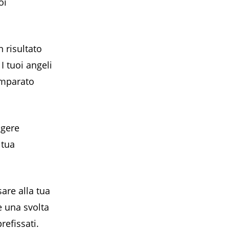
oi
n risultato
 I tuoi angeli
 imparato
ngere
 tua
are alla tua
e una svolta
refissati.