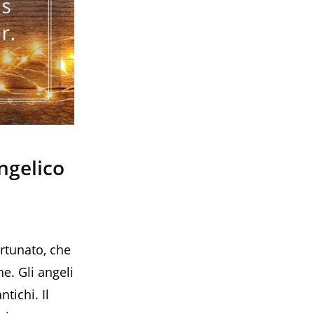
angelico
rtunato, che
ne. Gli angeli
tichi. Il