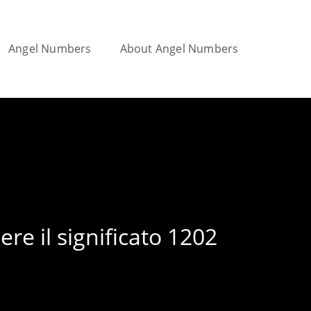
Angel Numbers
About Angel Numbers
Toggle
website
search
re il significato 1202