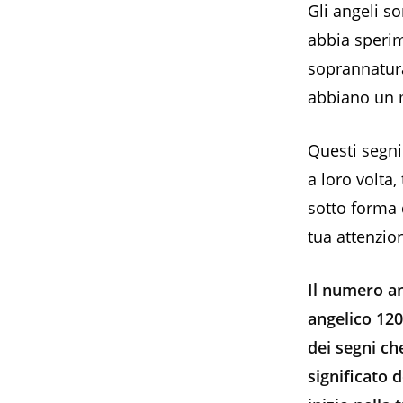
Gli angeli s
abbia speri
soprannatura
abbiano un m
Questi segni
a loro volta,
sotto forma 
tua attenzio
Il numero an
angelico 120
dei segni ch
significato 