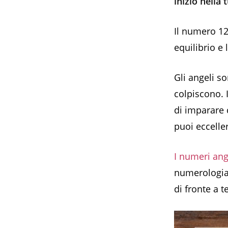
inizio nella 
Il numero 12
equilibrio e
Gli angeli s
colpiscono. I
di imparare 
puoi eccelle
I numeri an
numerologia,
di fronte a te