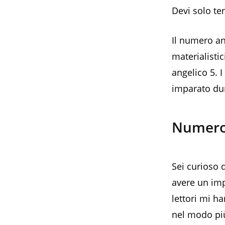
Devi solo ten
Il numero an
materialistic
angelico 5. I
imparato dur
Numero a
Sei curioso 
avere un imp
lettori mi ha
nel modo più