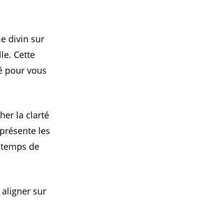
e divin sur
lle. Cette
é pour vous
er la clarté
eprésente les
t temps de
aligner sur