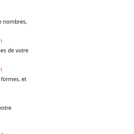
de nombres,
i
nes de votre
n
 formes, et
votre