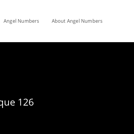
Angel Numbers
About Angel Numbers
Toggle
website
search
ique 126