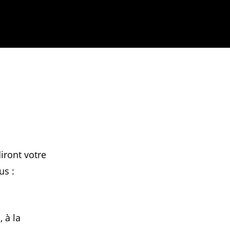
iront votre
us :
 à la