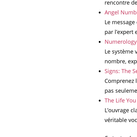
rencontre de 
Angel Numbe
Le message e
par l’expert
Numerology: 
Le système v
nombre, expl
Signs: The S
Comprenez le
pas seuleme
The Life Yo
L’ouvrage cl
véritable vo