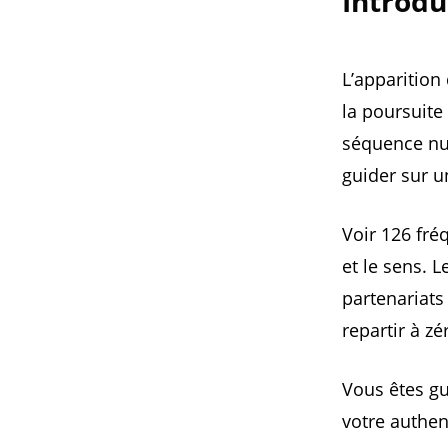
Introdu
L’apparition
la poursuite 
séquence num
guider sur u
Voir 126 fré
et le sens. 
partenariats 
repartir à zé
Vous êtes gu
votre authen