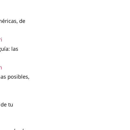
méricas, de
i
uía: las
n
as posibles,
 de tu