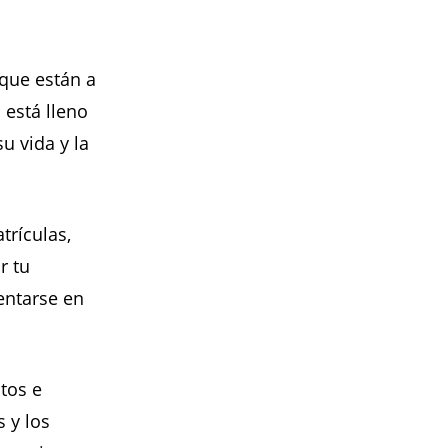
 que están a
 está lleno
u vida y la
trículas,
r tu
entarse en
ntos e
s y los