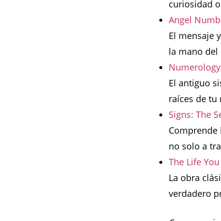
curiosidad o
Angel Numbe
El mensaje y
la mano del
Numerology: 
El antiguo s
raíces de tu
Signs: The S
Comprende la
no solo a tr
The Life Yo
La obra clás
verdadero pr