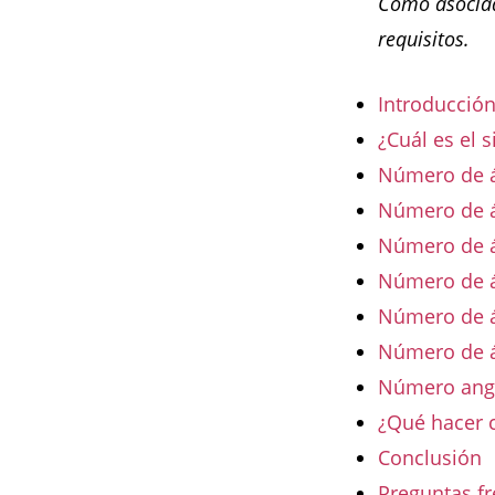
Como asociad
requisitos.
Introducció
¿Cuál es el 
Número de á
Número de án
Número de án
Número de án
Número de án
Número de á
Número angel
¿Qué hacer 
Conclusión
Preguntas fr