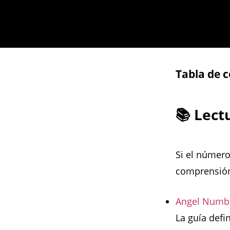
Tabla de 
📚 Lec
Si el número
comprensión
Angel Numbe
La guía defi