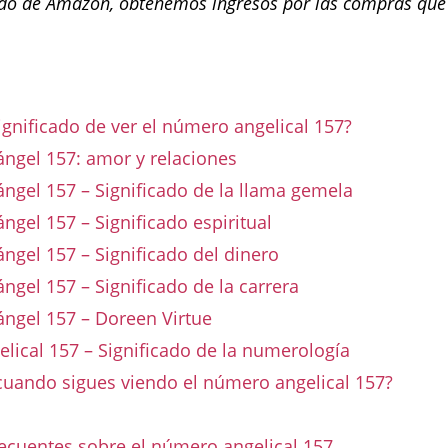
o de Amazon, obtenemos ingresos por las compras que
n
significado de ver el número angelical 157?
ngel 157: amor y relaciones
gel 157 – Significado de la llama gemela
gel 157 – Significado espiritual
gel 157 – Significado del dinero
gel 157 – Significado de la carrera
ngel 157 – Doreen Virtue
ical 157 – Significado de la numerología
cuando sigues viendo el número angelical 157?
ecuentes sobre el número angelical 157