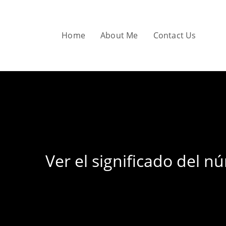
Skip
to
content
Home
About Me
Contact Us
Ver el significado del n