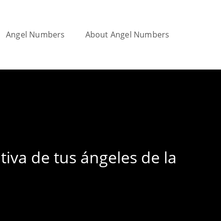
Angel Numbers
About Angel Numbers
Toggle
website
tiva de tus ángeles de la
search