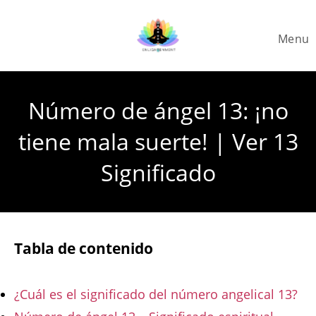
Skip
to
Menu
content
Número de ángel 13: ¡no
tiene mala suerte! | Ver 13
Significado
Tabla de contenido
¿Cuál es el significado del número angelical 13?