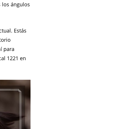
s los ángulos
tual. Estás
torio
í para
cal 1221 en