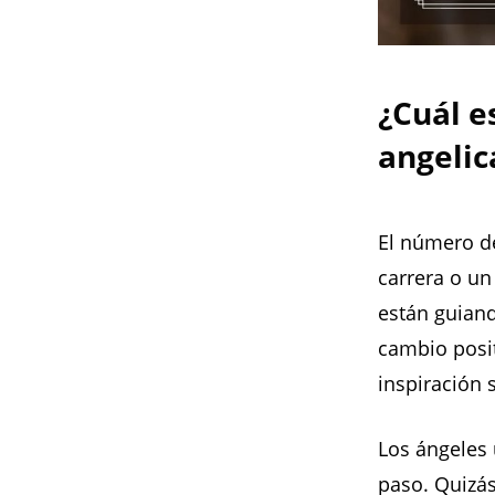
¿Cuál e
angelic
El número d
carrera o un
están guian
cambio posit
inspiración 
Los ángeles 
paso. Quizás