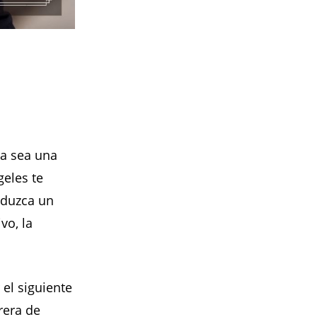
a sea una
geles te
oduzca un
vo, la
el siguiente
rera de