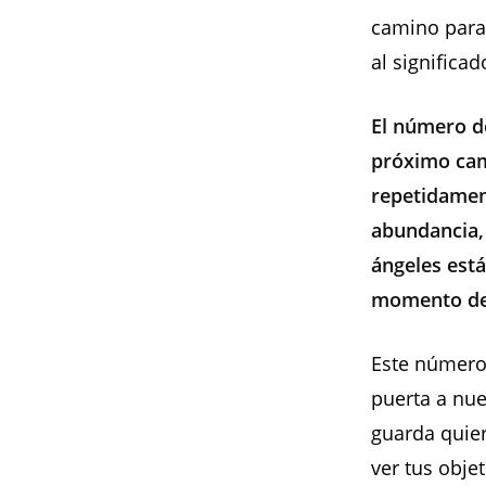
camino para
al significa
El número de
próximo cam
repetidament
abundancia,
ángeles está
momento de 
Este número 
puerta a nue
guarda quier
ver tus obje