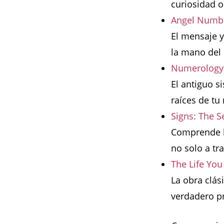
curiosidad o
Angel Numbe
El mensaje y
la mano del
Numerology: 
El antiguo s
raíces de tu
Signs: The S
Comprende la
no solo a tr
The Life Yo
La obra clás
verdadero pr