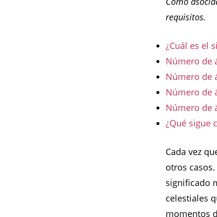
Como asociad
requisitos.
¿Cuál es el 
Número de á
Número de án
Número de á
Número de á
¿Qué sigue 
Cada vez qu
otros casos.
significado 
celestiales 
momentos de