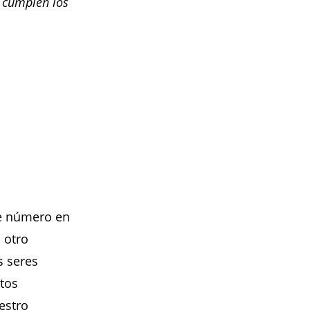
 cumplen los
te número en
 otro
s seres
rtos
estro