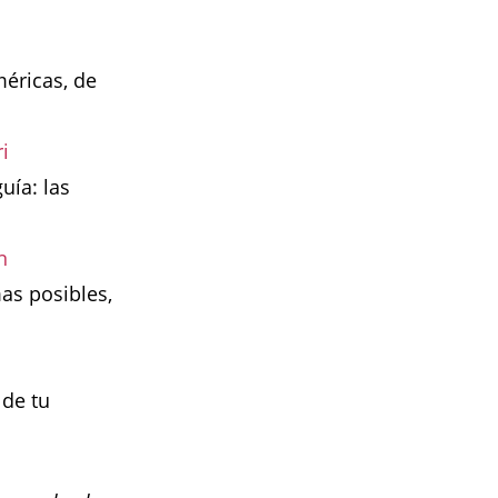
méricas, de
i
uía: las
n
as posibles,
 de tu