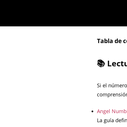
Tabla de 
📚 Lec
Si el número
comprensión
Angel Numbe
La guía defi