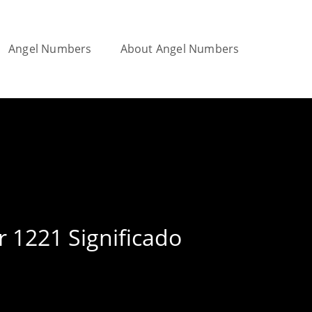
Angel Numbers
About Angel Numbers
Toggle
website
search
r 1221 Significado