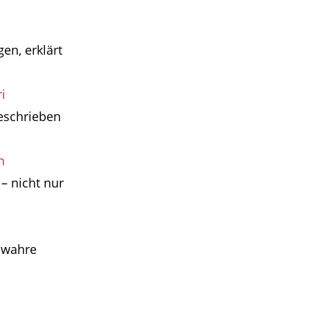
en, erklärt
i
beschrieben
n
– nicht nur
 wahre