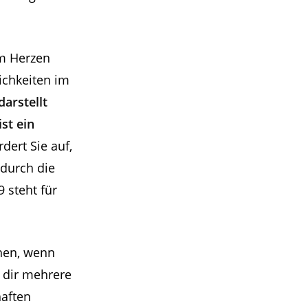
im Herzen
ichkeiten im
darstellt
st ein
rdert Sie auf,
 durch die
9 steht für
chen, wenn
n dir mehrere
haften