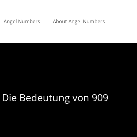
Angel Numbers
About Angel Numbers
Toggle
website
| Die Bedeutung von 909
search