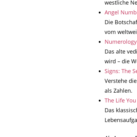
westliche Neu
Angel Numbe
Die Botschaf
vom weltweit
Numerology: 
Das alte ved
wird – die W
Signs: The S
Verstehe die
als Zahlen.
The Life Yo
Das klassis
Lebensaufgab