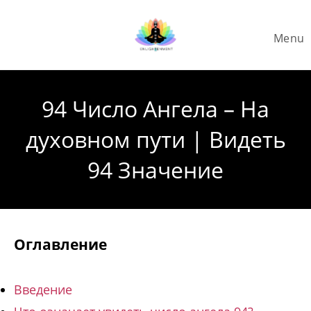
Skip
to
Menu
content
94 Число Ангела – На
духовном пути | Видеть
94 Значение
Оглавление
Введение