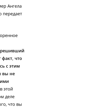
мер Ангела
о передает
воренное
, решивший
 факт, что
сь с этим
ы вы не
шими
в этой
ом деле
го, что вы