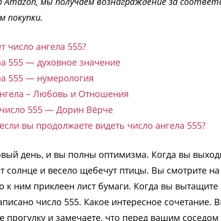
р Amazon, мы получаем вознаграждение за соотве
м покупки.
т число ангела 555?
ла 555 — духовное значение
ла 555 — нумерология
Ангела – Любовь и Отношения
 число 555 — Дорин Вёрче
 если вы продолжаете видеть число ангела 555?
вый день, и вы полны оптимизма. Когда вы выход
ит солнце и весело щебечут птицы. Вы смотрите на
то к ним приклеен лист бумаги. Когда вы вытащите 
аписано число 555. Какое интересное сочетание. 
 прогулку и замечаете, что перед вашим соседом 