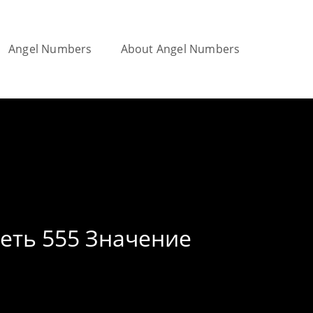
Angel Numbers
About Angel Numbers
Toggle
website
search
еть 555 Значение