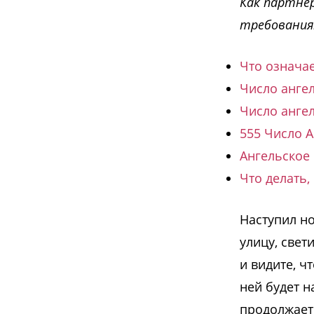
Как партнё
требования
Что означае
Число анге
Число анге
555 Число 
Ангельское
Что делать,
Наступил но
улицу, свет
и видите, ч
ней будет н
продолжаете