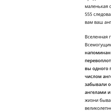
маленькая с
555 следова
вам ваш анг
Вселенная п
Всемогущим
напоминани
перевоплоти
вы одного 
числом анг
забывали о
ангелами и
жизни бываю
великолепно