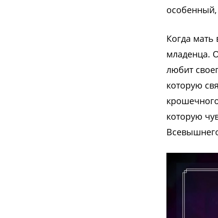
особенный,
Когда мать 
младенца. 
любит своег
которую свя
крошечного 
которую чув
Всевышнего