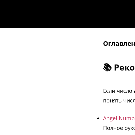
Оглавле
📚 Рек
Если число 
понять числ
Angel Numbe
Полное руко