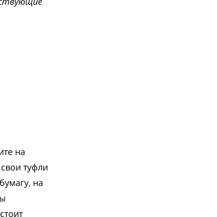
тствующие
ите на
 свои туфли
бумагу, на
Вы
стоит