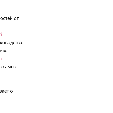
остей от
i
ководства:
ях.
n
в самых
вает о