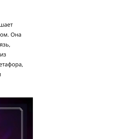
ашает
ом. Она
язь,
 из
етафора,
и