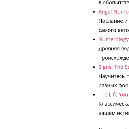
любопытство
Angel Numbe
Послание и 
самого авто
Numerology: 
Древняя вед
происхожде
Signs: The S
Научитесь 
разных форм
The Life Yo
Классическа
вашем исти