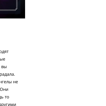
одят
рые
 вы
радала.
Ангелы не
 Они
ь то
другими