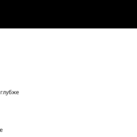
 глубже
е