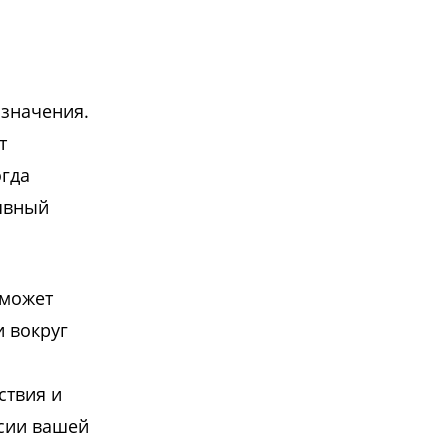
 значения.
т
огда
явный
 может
 вокруг
ствия и
ссии вашей