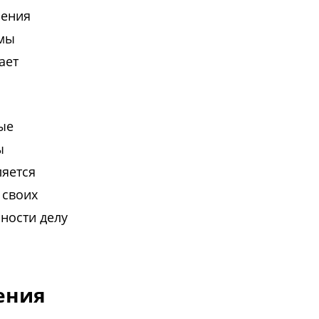
оения
емы
ает
ные
ы
ляется
 своих
ности делу
ения