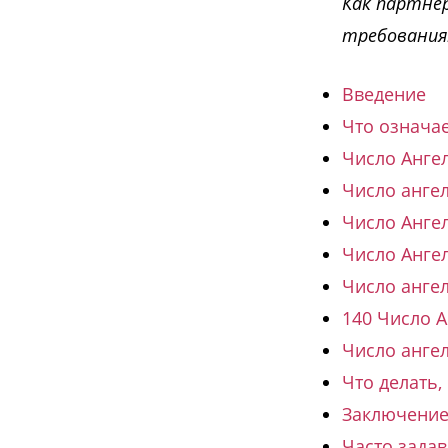
Как партнё
требования
Введение
Что означае
Число Анге
Число анге
Число Ангел
Число Анге
Число анге
140 Число А
Число анге
Что делать,
Заключени
Часто зада