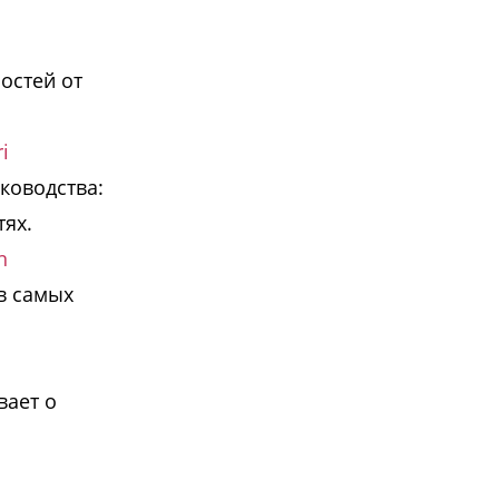
остей от
i
ководства:
ях.
n
в самых
вает о