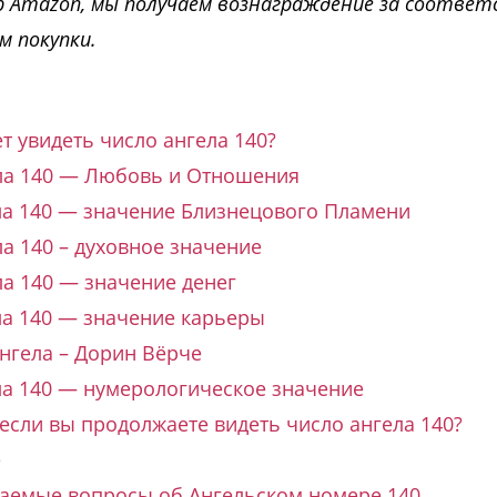
р Amazon, мы получаем вознаграждение за соотве
м покупки.
т увидеть число ангела 140?
ла 140 — Любовь и Отношения
ла 140 — значение Близнецового Пламени
а 140 – духовное значение
ла 140 — значение денег
ла 140 — значение карьеры
нгела – Дорин Вёрче
ла 140 — нумерологическое значение
 если вы продолжаете видеть число ангела 140?
е
ваемые вопросы об Ангельском номере 140