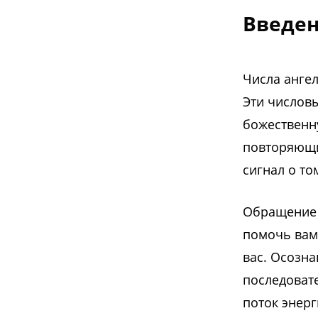
Введе
Числа анге
Эти числов
божественн
повторяющи
сигнал о то
Обращение 
помочь вам
вас. Осозна
последовате
поток энер