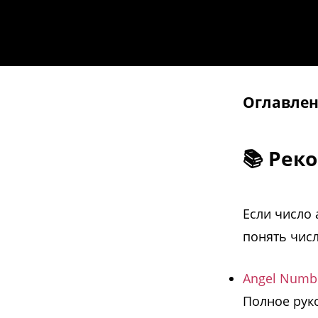
Оглавле
📚 Рек
Если число 
понять числ
Angel Numbe
Полное руко