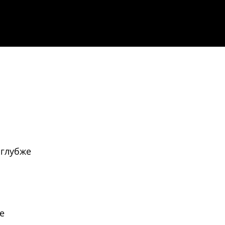
 глубже
е