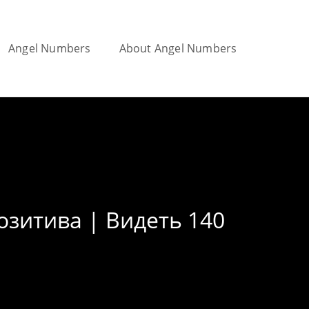
Angel Numbers
About Angel Numbers
Toggle
website
озитива | Видеть 140
search