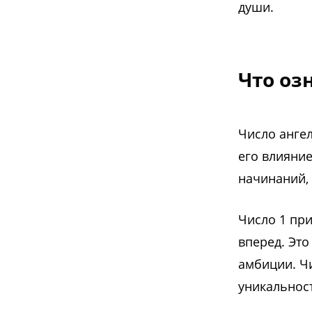
души.
Что оз
Число ангел
его влияни
начинаний,
Число 1 пр
вперед. Это
амбиции. Ч
уникальнос