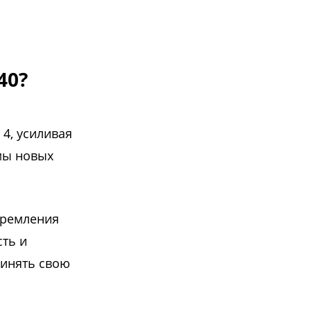
40?
 4, усиливая
мы новых
тремления
сть и
ринять свою