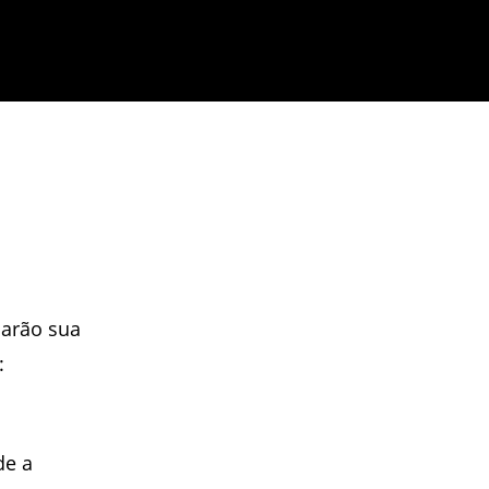
darão sua
:
de a