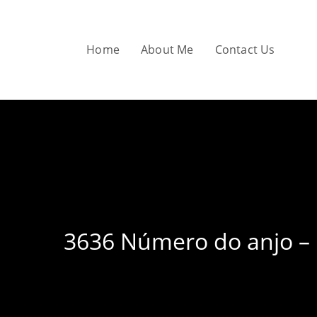
Skip
to
content
Home
About Me
Contact Us
3636 Número do anjo – l