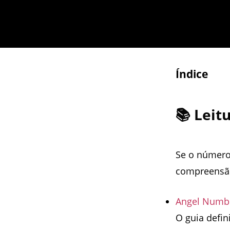
Índice
📚 Lei
Se o número
compreensão
Angel Numbe
O guia defin