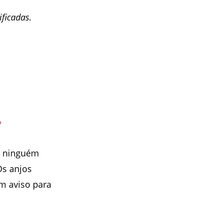
ficadas.
?
e ninguém
Os anjos
m aviso para