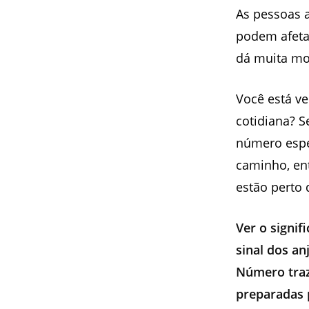
As pessoas 
podem afetar
dá muita mot
Você está v
cotidiana? S
número espec
caminho, ent
estão perto 
Ver o signi
sinal dos an
Número traz
preparadas 