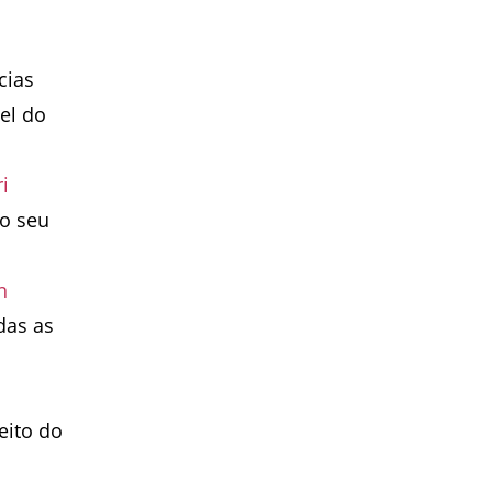
cias
el do
i
do seu
n
das as
eito do