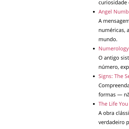
curiosidade 
Angel Numbe
A mensagem e
numéricas, a
mundo.
Numerology: 
O antigo sis
número, exp
Signs: The S
Compreenda 
formas — nã
The Life Yo
A obra cláss
verdadeiro p