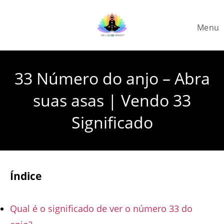
Skip
to
Menu
content
33 Número do anjo – Abra
suas asas | Vendo 33
Significado
Índice
Qual é o significado de ver o número 33 do