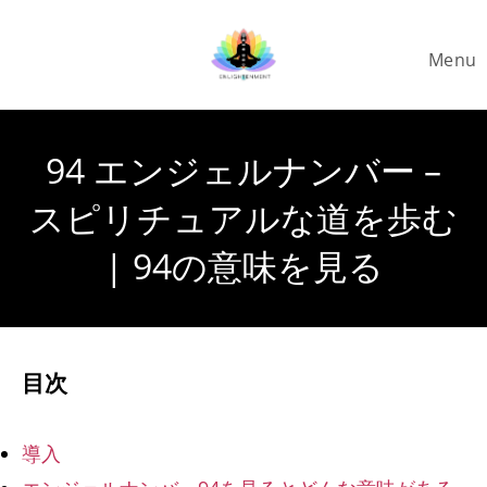
Skip
to
Menu
content
94 エンジェルナンバー –
スピリチュアルな道を歩む
| 94の意味を見る
目次
導入