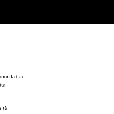
anno la tua
ta:
sità