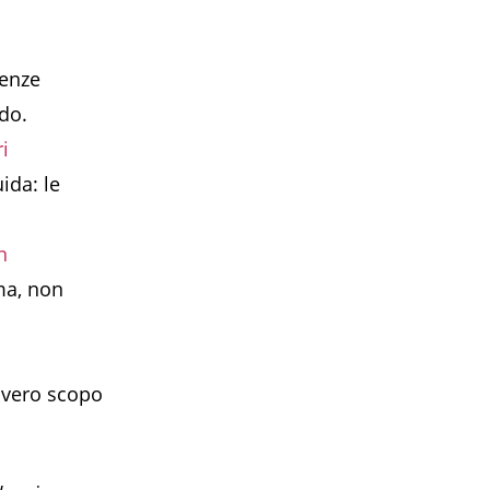
uenze
do.
i
ida: le
n
ma, non
l vero scopo