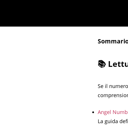
Sommari
📚 Lett
Se il numero
comprensione
Angel Numbe
La guida defi