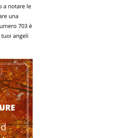
o a notare le
are una
 numero 703 è
 tuoi angeli