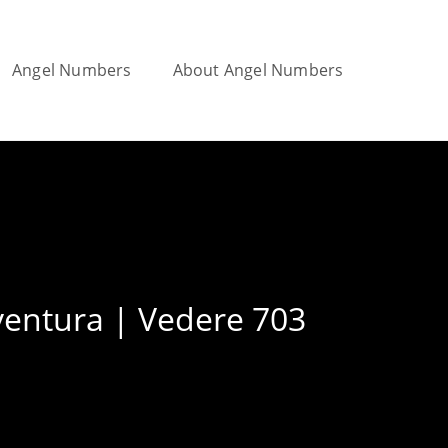
Angel Numbers
About Angel Numbers
Toggle
website
vventura | Vedere 703
search