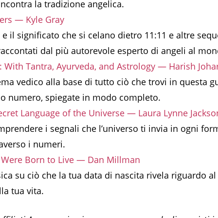
incontra la tradizione angelica.
rs — Kyle Gray
e il significato che si celano dietro 11:11 e altre seq
accontati dal più autorevole esperto di angeli al mon
With Tantra, Ayurveda, and Astrology — Harish Johar
ema vedico alla base di tutto ciò che trovi in questa gu
tuo numero, spiegate in modo completo.
ecret Language of the Universe — Laura Lynne Jackso
prendere i segnali che l’universo ti invia in ogni for
raverso i numeri.
u Were Born to Live — Dan Millman
ica su ciò che la tua data di nascita rivela riguardo a
la tua vita.