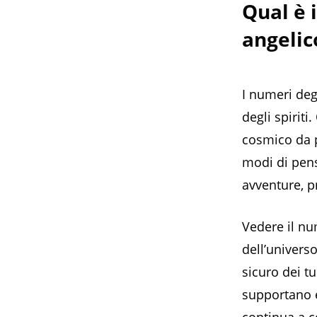
Qual è 
angelic
I numeri deg
degli spiri
cosmico da p
modi di pens
avventure, p
Vedere il nu
dell’univers
sicuro dei t
supportano 
continua a c