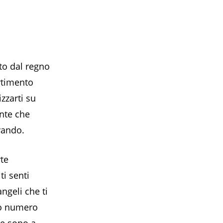
to dal regno
rtimento
zzarti su
ente che
vando.
te
ti senti
ngeli che ti
to numero
ze sono a