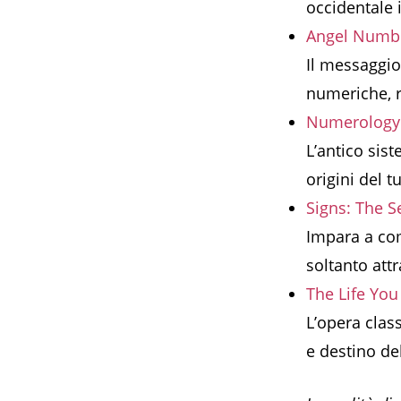
occidentale 
Angel Numbe
Il messaggio 
numeriche, r
Numerology: 
L’antico sist
origini del 
Signs: The S
Impara a com
soltanto att
The Life Yo
L’opera class
e destino del