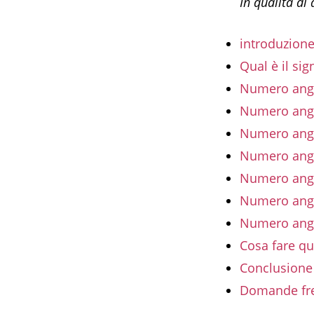
In qualità di
introduzion
Qual è il si
Numero ange
Numero angel
Numero angel
Numero angel
Numero angel
Numero ange
Numero ange
Cosa fare qu
Conclusione
Domande fre