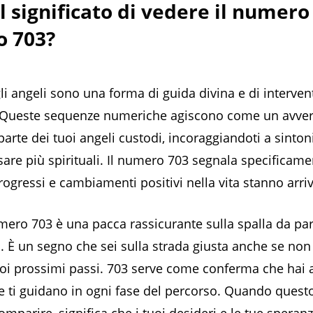
il significato di vedere il numero
o 703?
li angeli sono una forma di guida divina e di interven
ti. Queste sequenze numeriche agiscono come un avve
arte dei tuoi angeli custodi, incoraggiandoti a sintoni
are più spirituali. Il numero 703 segnala specificam
rogressi e cambiamenti positivi nella vita stanno arri
mero 703 è una pacca rassicurante sulla spalla da par
o. È un segno che sei sulla strada giusta anche se non 
uoi prossimi passi. 703 serve come conferma che hai a
e ti guidano in ogni fase del percorso. Quando ques
omparire, significa che i tuoi desideri e le tue speran