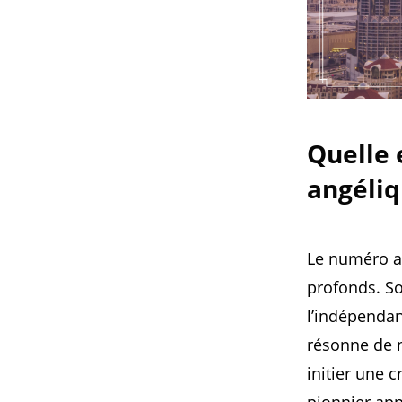
Quelle 
angéliq
Le numéro an
profonds. So
l’indépendan
résonne de 
initier une 
pionnier app