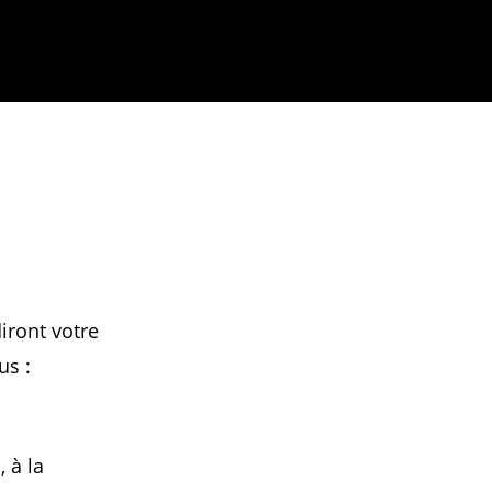
iront votre
us :
 à la