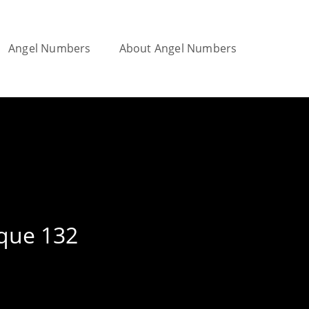
Angel Numbers
About Angel Numbers
Toggle
website
search
ique 132