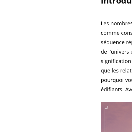
Introdu
Les nombres
comme consei
séquence répé
de l’univers
significatio
que les relat
pourquoi vo
édifiants. A