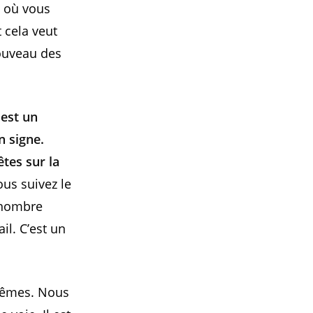
s où vous
 cela veut
nouveau des
est un
n signe.
tes sur la
us suivez le
e nombre
il. C’est un
-mêmes. Nous