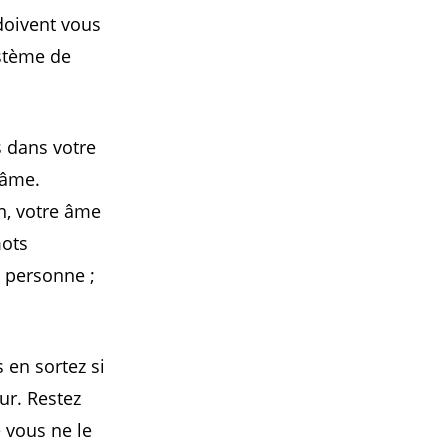
 doivent vous
ystème de
 dans votre
 âme.
n, votre âme
mots
e personne ;
 en sortez si
ur. Restez
 vous ne le