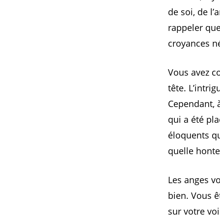
de soi, de l
rappeler que
croyances né
Vous avez co
tête. L’intri
Cependant, à
qui a été pl
éloquents qu
quelle honte
Les anges vo
bien. Vous ê
sur votre vo