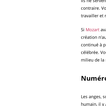
Ils ne serven
contraire. V
travailler et
Si
Mozart
ava
création n’au
continué à p
célébrée. Vo
milieu de la 
Numéro 
Les anges, so
humain, il y