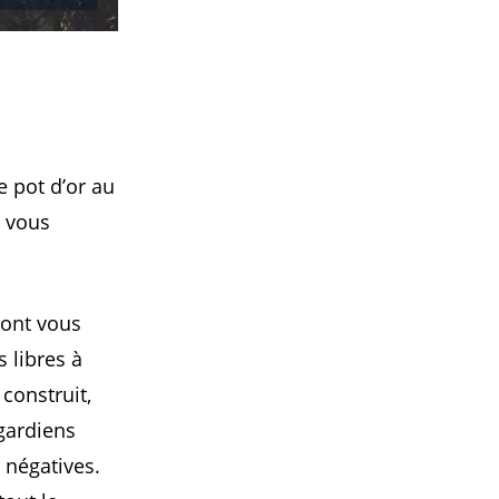
e pot d’or au
l vous
dont vous
 libres à
 construit,
gardiens
 négatives.