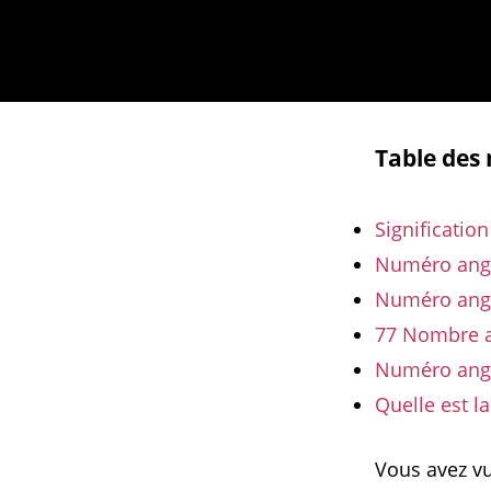
Table des
Significatio
Numéro angél
Numéro angél
77 Nombre a
Numéro angé
Quelle est l
Vous avez vu