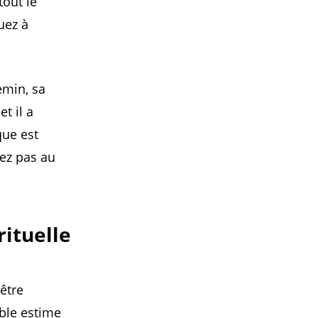
tout le
uez à
emin, sa
t il a
que est
tez pas au
rituelle
’être
ble estime