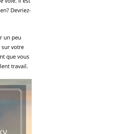
voie. Il est
ien? Devriez-
er un peu
 sur votre
ent que vous
ent travail.