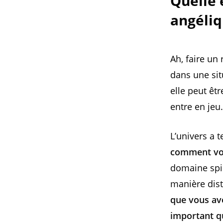
Quelle 
angéliq
Ah, faire un
dans une sit
elle peut êt
entre en jeu.
L’univers a 
comment vou
domaine spir
manière dist
que vous ave
important q