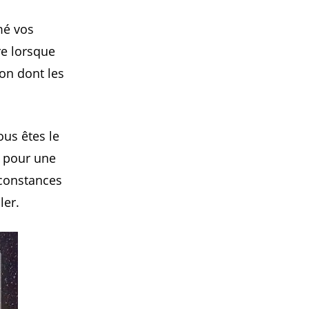
mé vos
re lorsque
çon dont les
us êtes le
, pour une
rconstances
ler.