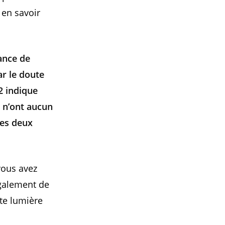
 en savoir
sance de
ar le doute
2 indique
 n’ont aucun
les deux
vous avez
également de
tte lumière