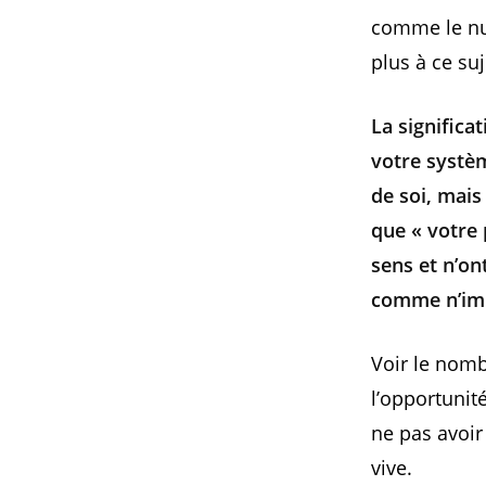
comme le num
plus à ce su
La significa
votre systèm
de soi, mais
que « votre 
sens et n’on
comme n’imp
Voir le nomb
l’opportunit
ne pas avoir
vive.