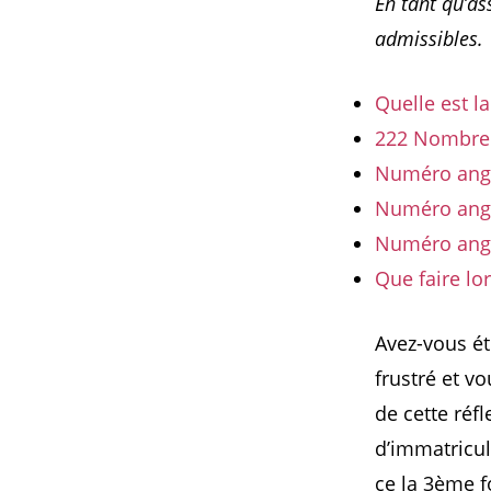
En tant qu’a
admissibles.
Quelle est l
222 Nombre 
Numéro angél
Numéro angé
Numéro angél
Que faire lo
Avez-vous ét
frustré et v
de cette réf
d’immatricul
ce la 3ème f