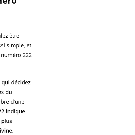
uméro
lez être
si simple, et
le numéro 222
 qui décidez
es du
mbre d’une
22 indique
 plus
ivine.