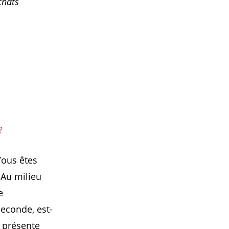
chats
?
Vous êtes
 Au milieu
e
econde, est-
e présente