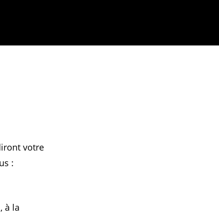
iront votre
us :
 à la