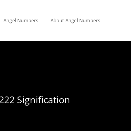
Angel Numbers
About Angel Numbers
Toggle
website
search
22 Signification