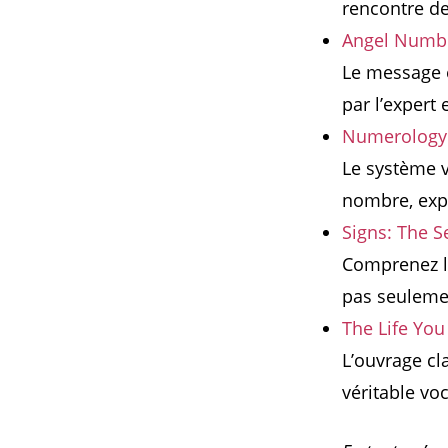
rencontre de 
Angel Numbe
Le message e
par l’expert
Numerology: 
Le système v
nombre, expl
Signs: The S
Comprenez le
pas seuleme
The Life Yo
L’ouvrage cl
véritable vo