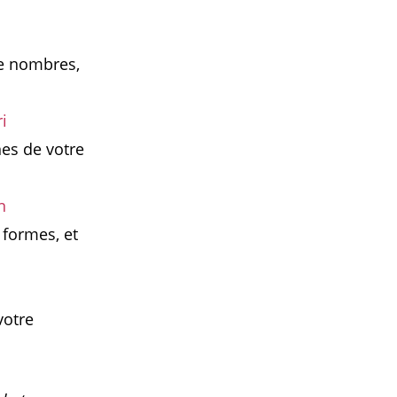
de nombres,
i
nes de votre
n
 formes, et
votre