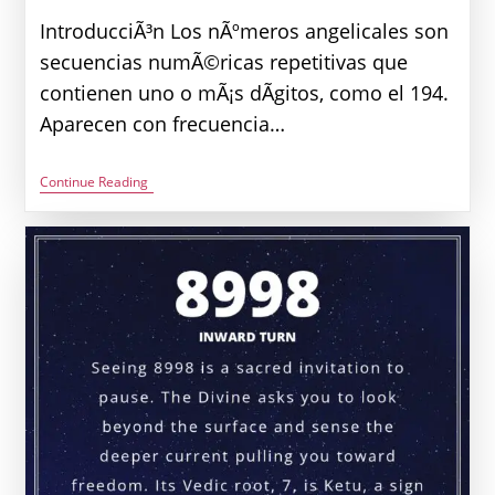
IntroducciÃ³n Los nÃºmeros angelicales son
secuencias numÃ©ricas repetitivas que
contienen uno o mÃ¡s dÃ­gitos, como el 194.
Aparecen con frecuencia…
Ver
Continue Reading
El
NÃºmero
Angelical
194:
Significado:
Una
IntervenciÃ³n
Divina
|
Significado
De
Ver
El
194