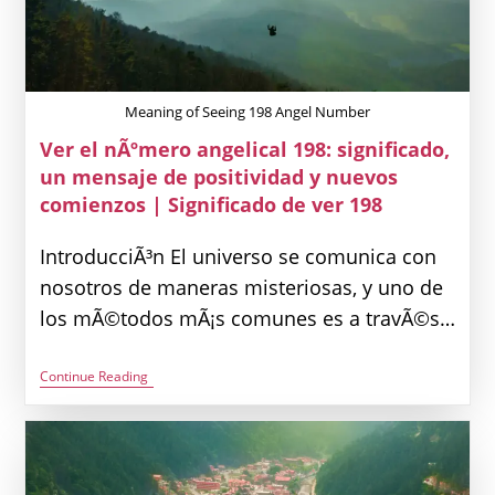
Meaning of Seeing 198 Angel Number
Ver el nÃºmero angelical 198: significado,
un mensaje de positividad y nuevos
comienzos | Significado de ver 198
IntroducciÃ³n El universo se comunica con
nosotros de maneras misteriosas, y uno de
los mÃ©todos mÃ¡s comunes es a travÃ©s…
Ver
Continue Reading
El
NÃºmero
Angelical
198:
Significado,
Un