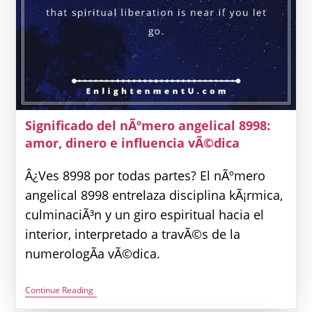
Significado del nÃºmero angelical 8998:
amor, dinero e influencia vÃ©dica
Â¿Ves 8998 por todas partes? El nÃºmero
angelical 8998 entrelaza disciplina kÃ¡rmica,
culminaciÃ³n y un giro espiritual hacia el
interior, interpretado a travÃ©s de la
numerologÃ­a vÃ©dica.
Significado
Continue Reading
Del