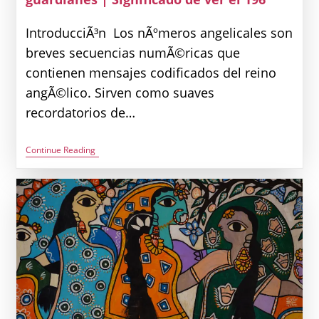
IntroducciÃ³n Los nÃºmeros angelicales son
breves secuencias numÃ©ricas que
contienen mensajes codificados del reino
angÃ©lico. Sirven como suaves
recordatorios de…
Significado
Continue Reading
De
Ver
El
NÃºmero
Angelical
196:
Un
Mensaje
De
Tus
Ã¡ngeles
Guardianes
|
Significado