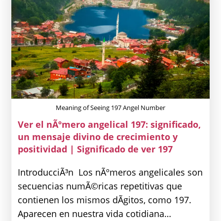
Mensaje
De
Positividad
Y
Nuevos
Comienzos
|
Significado
De
Ver
198
Meaning of Seeing 197 Angel Number
Ver el nÃºmero angelical 197: significado,
un mensaje divino de crecimiento y
positividad | Significado de ver 197
IntroducciÃ³n Los nÃºmeros angelicales son
secuencias numÃ©ricas repetitivas que
contienen los mismos dÃ­gitos, como 197.
Aparecen en nuestra vida cotidiana…