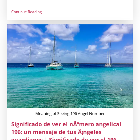
Ver
Continue Reading
El
NÃºmero
Angelical
197:
Significado,
Un
Mensaje
Divino
De
Crecimiento
Y
Positividad
|
Significado
De
Ver
197
Meaning of Seeing 196 Angel Number
Significado de ver el nÃºmero angelical
196: un mensaje de tus Ã¡ngeles
guardianes | Significado de ver el 196