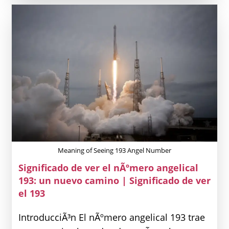
NÃºmero
Angelical
8998:
Amor,
Dinero
E
Influencia
VÃ©dica
Meaning of Seeing 193 Angel Number
Significado de ver el nÃºmero angelical
193: un nuevo camino | Significado de ver
el 193
IntroducciÃ³n El nÃºmero angelical 193 trae