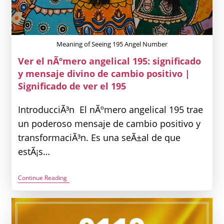
De
Ver
El
196
Meaning of Seeing 195 Angel Number
Ver el nÃºmero angelical 195: significado
y mensaje divino de cambio positivo |
Significado de ver el 195
IntroducciÃ³n El nÃºmero angelical 195 trae
un poderoso mensaje de cambio positivo y
transformaciÃ³n. Es una seÃ±al de que
estÃ¡s…
Ver
Continue Reading
El
NÃºmero
Angelical
195:
Significado