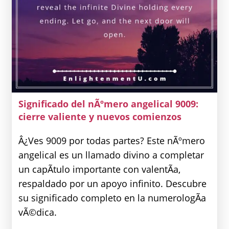
Significado del nÃºmero angelical 9009:
cierre valiente y nuevos comienzos
Â¿Ves 9009 por todas partes? Este nÃºmero
angelical es un llamado divino a completar
un capÃ­tulo importante con valentÃ­a,
respaldado por un apoyo infinito. Descubre
su significado completo en la numerologÃ­a
vÃ©dica.