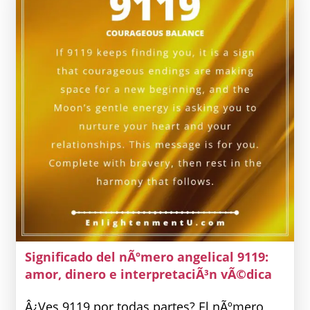
Y
Mensaje
Divino
De
Cambio
Positivo
|
Significado
De
Ver
El
195
Significado del nÃºmero angelical 9119:
amor, dinero e interpretaciÃ³n vÃ©dica
Â¿Ves 9119 por todas partes? El nÃºmero