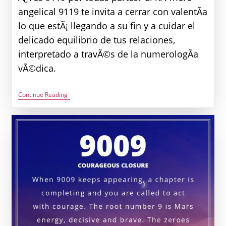
angelical 9119 te invita a cerrar con valentÃ­a
lo que estÃ¡ llegando a su fin y a cuidar el
delicado equilibrio de tus relaciones,
interpretado a travÃ©s de la numerologÃ­a
vÃ©dica.
Significado
Continue Reading
Del
NÃºmero
Angelical
9119:
Amor,
Dinero
E
InterpretaciÃ³n
VÃ©dica