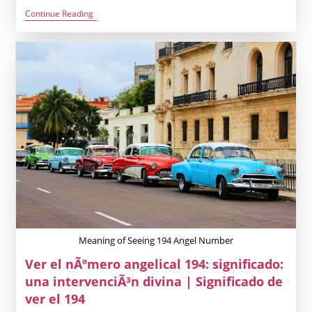
Significado
Continue Reading
Del
NÃºmero
Angelical
9009:
Cierre
Valiente
Y
Nuevos
Comienzos
Meaning of Seeing 194 Angel Number
Ver el nÃºmero angelical 194: significado:
una intervenciÃ³n divina | Significado de
ver el 194