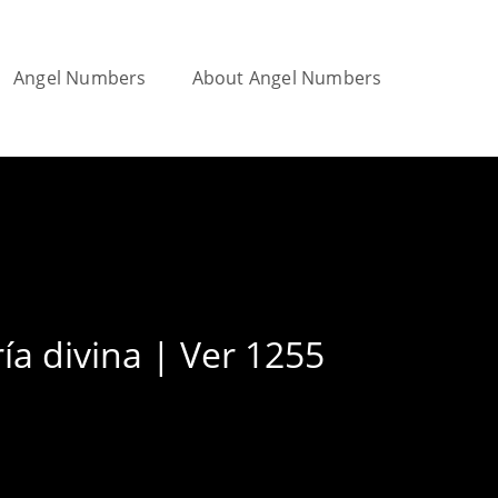
Angel Numbers
About Angel Numbers
Toggle
website
ía divina | Ver 1255
search