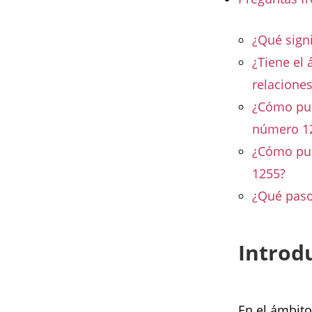
¿Qué sign
¿Tiene el 
relacione
¿Cómo pue
número 1
¿Cómo pue
1255?
¿Qué paso
Introd
En el ámbito