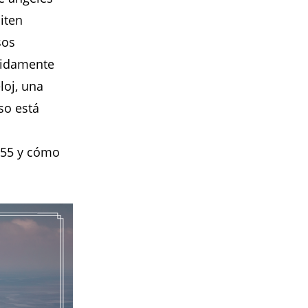
iten
sos
tidamente
loj, una
so está
255 y cómo