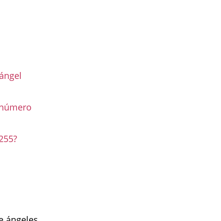
ángel
l número
255?
de ángeles