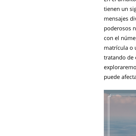
tienen un si
mensajes div
poderosos nú
con el númer
matrícula o 
tratando de 
exploraremos
puede afecta