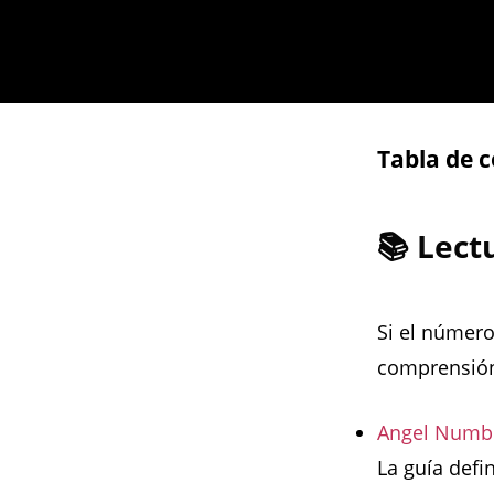
Tabla de 
📚 Lec
Si el número
comprensión
Angel Numbe
La guía defi