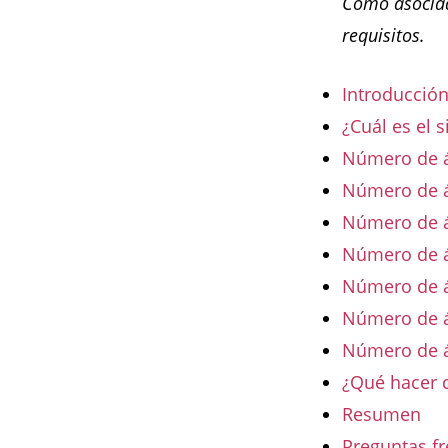
Como asociad
requisitos.
Introducció
¿Cuál es el 
Número de á
Número de á
Número de án
Número de án
Número de án
Número de á
Número de á
¿Qué hacer 
Resumen
Preguntas f