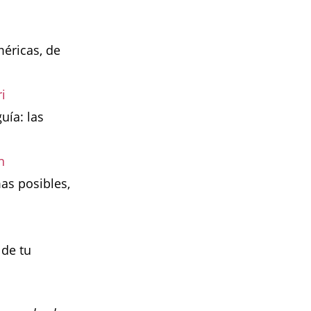
méricas, de
i
uía: las
n
as posibles,
 de tu