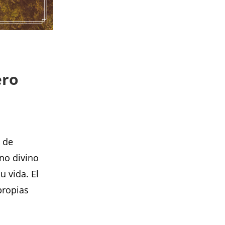
ero
o de
no divino
u vida. El
propias