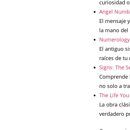
curiosidad o
Angel Numbe
El mensaje y
la mano del
Numerology: 
El antiguo s
raíces de tu
Signs: The S
Comprende la
no solo a tr
The Life Yo
La obra clás
verdadero pr