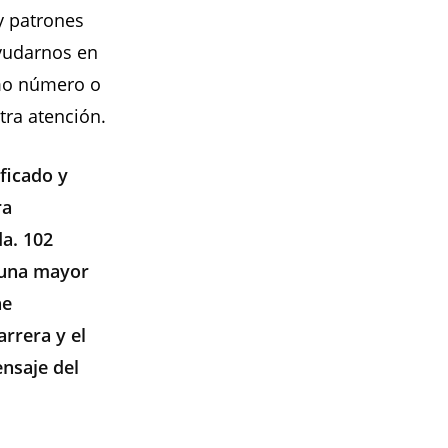
y patrones
ayudarnos en
smo número o
tra atención.
ficado y
ra
a. 102
 una mayor
ne
arrera y el
nsaje del