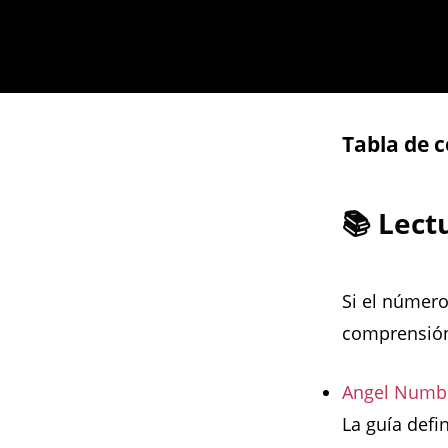
Tabla de 
📚 Lec
Si el número
comprensión
Angel Numbe
La guía defi