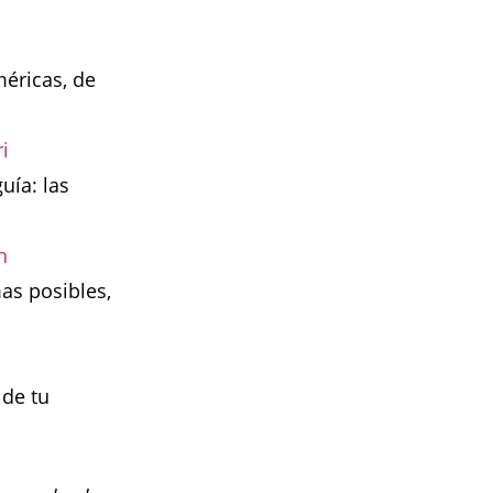
méricas, de
i
uía: las
n
as posibles,
 de tu