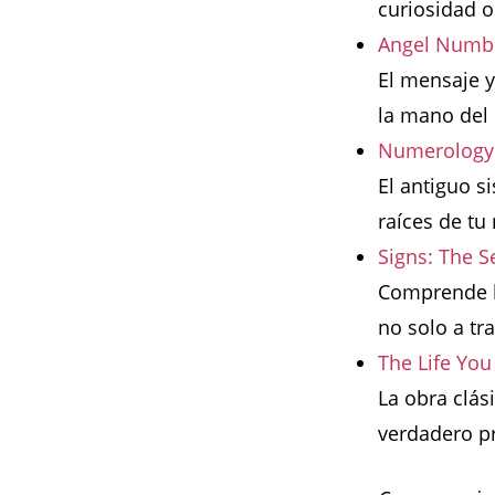
curiosidad o
Angel Numbe
El mensaje y
la mano del
Numerology: 
El antiguo s
raíces de tu
Signs: The S
Comprende la
no solo a tr
The Life Yo
La obra clás
verdadero pr