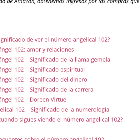
o de Amazon, obtenemos ingresos por las compras que
n
significado de ver el número angelical 102?
ngel 102: amor y relaciones
gel 102 – Significado de la llama gemela
gel 102 – Significado espiritual
gel 102 – Significado del dinero
gel 102 – Significado de la carrera
ngel 102 – Doreen Virtue
ical 102 – Significado de la numerología
cuando sigues viendo el número angelical 102?
ecuentes sobre el número angelical 102