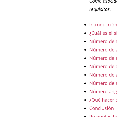
Como asociad
requisitos.
Introducció
¿Cuál es el 
Número de á
Número de án
Número de án
Número de án
Número de án
Número de á
Número angel
¿Qué hacer 
Conclusión
Preguntas fr