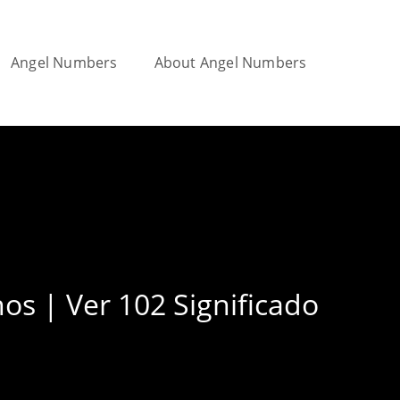
Angel Numbers
About Angel Numbers
Toggle
website
search
os | Ver 102 Significado