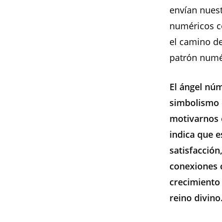
envían nuest
numéricos co
el camino d
patrón numér
El ángel núm
simbolismo 
motivarnos 
indica que 
satisfacción
conexiones c
crecimiento
reino divino