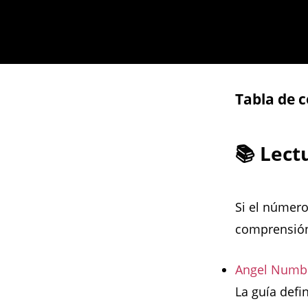
Tabla de 
📚 Lec
Si el número
comprensión
Angel Numbe
La guía defi