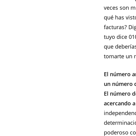
veces son m
qué has vist
facturas? Di
tuyo dice 01
que deberías
tomarte un m
El número an
un número q
El número de
acercando a
independenci
determinaci
poderoso con