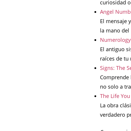
curiosidad o
Angel Numbe
El mensaje y
la mano del
Numerology: 
El antiguo s
raíces de tu
Signs: The S
Comprende la
no solo a tr
The Life Yo
La obra clás
verdadero pr