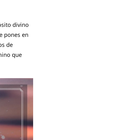
sito divino
ue pones en
os de
mino que