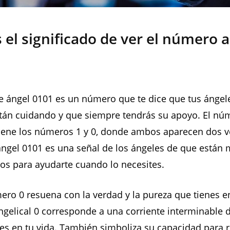
 el significado de ver el número a
 ángel 0101 es un número que te dice que tus ángele
stán cuidando y que siempre tendrás su apoyo. El nú
iene los números 1 y 0, donde ambos aparecen dos ve
ngel 0101 es una señal de los ángeles de que están 
istos para ayudarte cuando lo necesites.
ero 0 resuena con la verdad y la pureza que tienes e
gelical 0 corresponde a una corriente interminable 
s en tu vida. También simboliza su capacidad para r