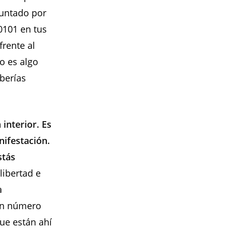
guntado por
0101 en tus
frente al
o es algo
berías
interior. Es
ifestación.
stás
libertad e
a
un número
ue están ahí