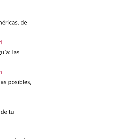
méricas, de
i
uía: las
n
as posibles,
 de tu