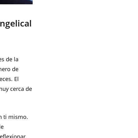
ngelical
s de la
mero de
ces. El
muy cerca de
n ti mismo.
de
eflexionar