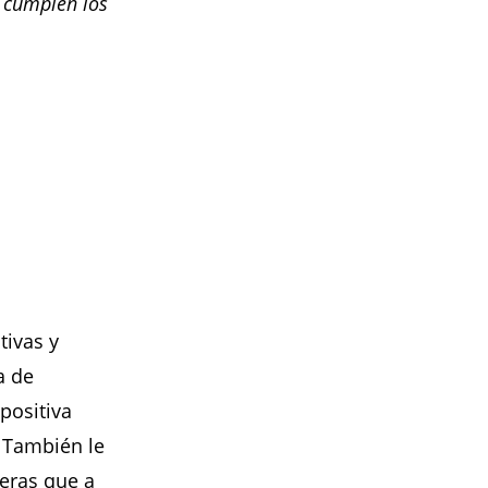
 cumplen los
tivas y
a de
positiva
. También le
eras que a