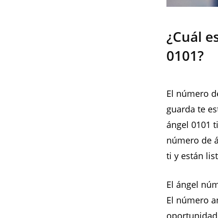
¿Cuál es
0101?
El número de
guarda te e
ángel 0101 t
número de á
ti y están l
El ángel núm
El número an
oportunidade