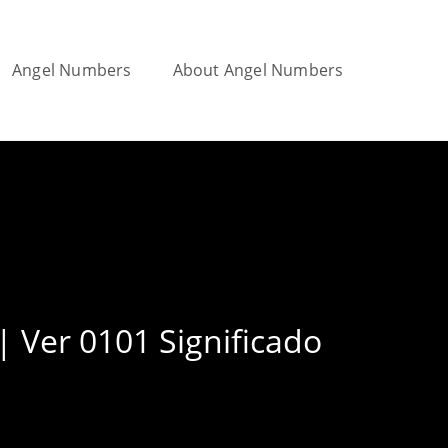
Angel Numbers
About Angel Numbers
Toggle
website
search
| Ver 0101 Significado