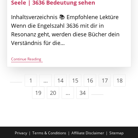
Seele | 3636 Bedeutung sehen
Inhaltsverzeichnis 📚 Empfohlene Lektüre
Wenn die Engelszahl 3636 mit dir in
Resonanz geht, werden diese Bücher dein
Verständnis für die…
Engelszahl
Continue Reading
3636
–
Sternenlicht
In
1
…
14
15
16
17
18
Deiner
Go to the previous page
Seele
19
20
…
34
|
3636
Go to the next page
Bedeutung
Sehen
Privacy
Terms & Conditions
Affiliate Disclaimer
Sitemap