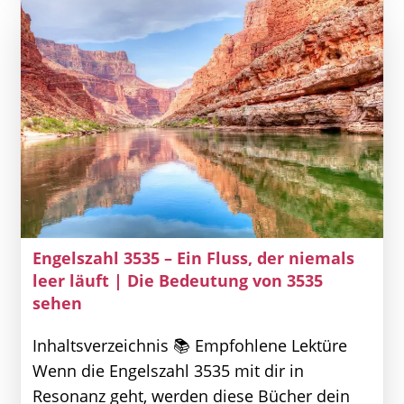
Du
Bist
Göttlichkeit
|
555
Bedeutung
Sehen
Engelszahl 3535 – Ein Fluss, der niemals
leer läuft | Die Bedeutung von 3535
sehen
Inhaltsverzeichnis 📚 Empfohlene Lektüre
Wenn die Engelszahl 3535 mit dir in
Resonanz geht, werden diese Bücher dein