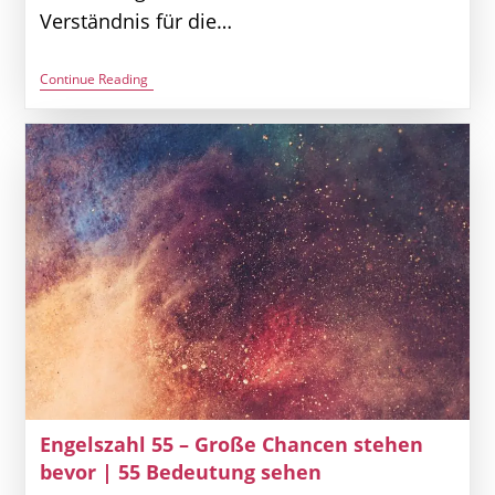
Verständnis für die…
Engelszahl
Continue Reading
3535
–
Ein
Fluss,
Der
Niemals
Leer
Läuft
|
Die
Bedeutung
Von
3535
Sehen
Engelszahl 55 – Große Chancen stehen
bevor | 55 Bedeutung sehen