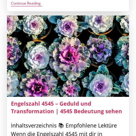
Engelszahl
Continue Reading
2727
–
Ihre
Vision
Wird
Sie
Durchbringen!
|
2727
Bedeutung
Sehen
Engelszahl 4545 – Geduld und
Transformation | 4545 Bedeutung sehen
Inhaltsverzeichnis 📚 Empfohlene Lektüre
Wenn die Engelszahl 4545 mit dir in