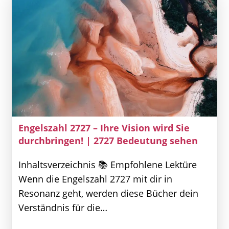
Um
Es
Zu
Erreichen
|
Die
Bedeutung
Von
1202
Sehen
Engelszahl 2727 – Ihre Vision wird Sie
durchbringen! | 2727 Bedeutung sehen
Inhaltsverzeichnis 📚 Empfohlene Lektüre
Wenn die Engelszahl 2727 mit dir in
Resonanz geht, werden diese Bücher dein
Verständnis für die…