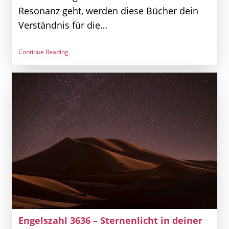
Resonanz geht, werden diese Bücher dein
Verständnis für die…
Engelszahl
Continue Reading
4545
–
Geduld
Und
Transformation
|
4545
Bedeutung
Sehen
Engelszahl 3636 – Sternenlicht in deiner