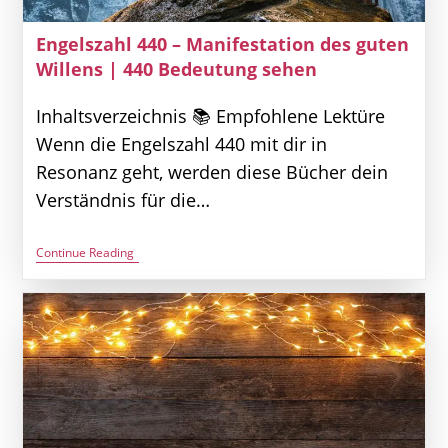
Engelszahl 440 – Manifestation des guten
Willens | 440 Bedeutung sehen
Inhaltsverzeichnis 📚 Empfohlene Lektüre
Wenn die Engelszahl 440 mit dir in
Resonanz geht, werden diese Bücher dein
Verständnis für die…
Engelszahl
Continue Reading
440
–
Manifestation
Des
Guten
Willens
|
440
Bedeutung
Sehen