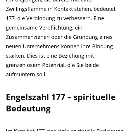
Zwillingsflamme in Kontakt stehen, bedeutet
177, die Verbindung zu verbessern. Eine
gemeinsame Verpflichtung, ein
Zusammenziehen oder die Gründung eines
neuen Unternehmens können Ihre Bindung
stärken. Dies ist eine Beziehung mit
grenzenlosem Potenzial, die Sie beide
aufmuntern soll.
Engelszahl 177 – spirituelle
Bedeutung
Im Kern hat 177 eine tiefe spirituelle Bedeutung.