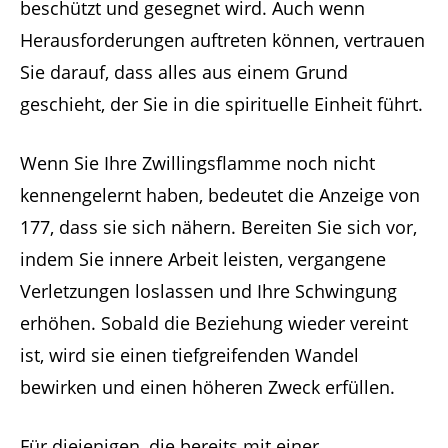
beschützt und gesegnet wird. Auch wenn
Herausforderungen auftreten können, vertrauen
Sie darauf, dass alles aus einem Grund
geschieht, der Sie in die spirituelle Einheit führt.
Wenn Sie Ihre Zwillingsflamme noch nicht
kennengelernt haben, bedeutet die Anzeige von
177, dass sie sich nähern. Bereiten Sie sich vor,
indem Sie innere Arbeit leisten, vergangene
Verletzungen loslassen und Ihre Schwingung
erhöhen. Sobald die Beziehung wieder vereint
ist, wird sie einen tiefgreifenden Wandel
bewirken und einen höheren Zweck erfüllen.
Für diejenigen, die bereits mit einer