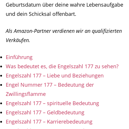
Geburtsdatum über deine wahre Lebensaufgabe
und dein Schicksal offenbart.
Als Amazon-Partner verdienen wir an qualifizierten
Verkäufen.
Einführung
Was bedeutet es, die Engelszahl 177 zu sehen?
Engelszahl 177 – Liebe und Beziehungen
Engel Nummer 177 – Bedeutung der
Zwillingsflamme
Engelszahl 177 – spirituelle Bedeutung
Engelszahl 177 – Geldbedeutung
Engelszahl 177 – Karrierebedeutung