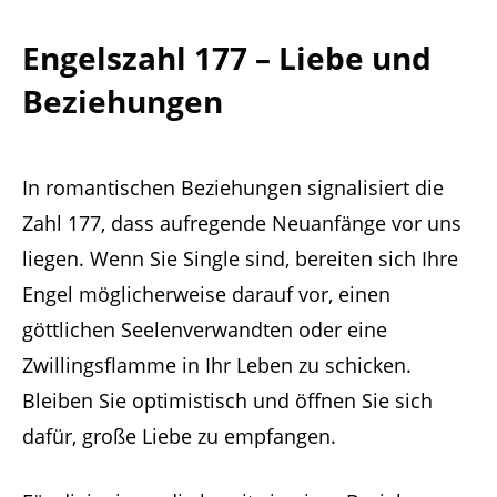
Engelszahl 177 – Liebe und
Beziehungen
In romantischen Beziehungen signalisiert die
Zahl 177, dass aufregende Neuanfänge vor uns
liegen. Wenn Sie Single sind, bereiten sich Ihre
Engel möglicherweise darauf vor, einen
göttlichen Seelenverwandten oder eine
Zwillingsflamme in Ihr Leben zu schicken.
Bleiben Sie optimistisch und öffnen Sie sich
dafür, große Liebe zu empfangen.