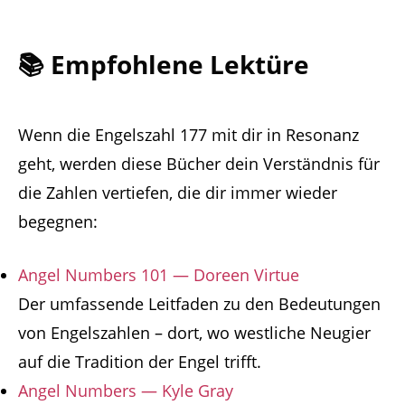
📚 Empfohlene Lektüre
Wenn die Engelszahl 177 mit dir in Resonanz
geht, werden diese Bücher dein Verständnis für
die Zahlen vertiefen, die dir immer wieder
begegnen:
Angel Numbers 101 — Doreen Virtue
Der umfassende Leitfaden zu den Bedeutungen
von Engelszahlen – dort, wo westliche Neugier
auf die Tradition der Engel trifft.
Angel Numbers — Kyle Gray