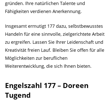
gründen. Ihre natürlichen Talente und
Fähigkeiten verdienen Anerkennung.
Insgesamt ermutigt 177 dazu, selbstbewusstes
Handeln für eine sinnvolle, zielgerichtete Arbeit
zu ergreifen. Lassen Sie Ihrer Leidenschaft und
Kreativität freien Lauf. Bleiben Sie offen für alle
Möglichkeiten zur beruflichen
Weiterentwicklung, die sich Ihnen bieten.
Engelszahl 177 – Doreen
Tugend