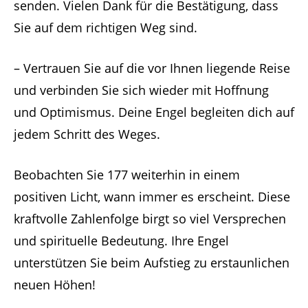
senden. Vielen Dank für die Bestätigung, dass
Sie auf dem richtigen Weg sind.
– Vertrauen Sie auf die vor Ihnen liegende Reise
und verbinden Sie sich wieder mit Hoffnung
und Optimismus. Deine Engel begleiten dich auf
jedem Schritt des Weges.
Beobachten Sie 177 weiterhin in einem
positiven Licht, wann immer es erscheint. Diese
kraftvolle Zahlenfolge birgt so viel Versprechen
und spirituelle Bedeutung. Ihre Engel
unterstützen Sie beim Aufstieg zu erstaunlichen
neuen Höhen!