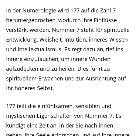
In der Numerologie wird 177 auf die Zahl 7
heruntergebrochen, wodurch ihre Einflüsse
verstärkt werden. Nummer 7 steht für spirituelle
Entwicklung, Weisheit, Intuition, inneres Wissen
und Intellektualismus. Es regt dazu an, tief ins
Innere einzutauchen, um innere Wunden
aufzudecken und zu heilen. Dies führt zu
spirituellem Erwachen und zur Ausrichtung auf
Ihr höheres Selbst.
177 teilt die einfühlsamen, sensiblen und
mystischen Eigenschaften von Nummer 7. Es
kündigt eine Zeit an, in der Sie nach innen
gehen, Ihre Seele erforschen und auf Ihre innere