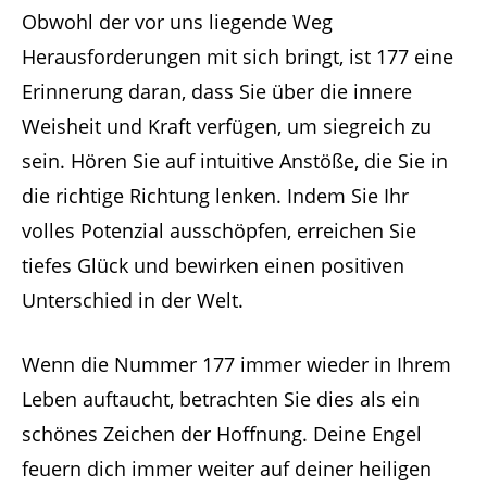
Obwohl der vor uns liegende Weg
Herausforderungen mit sich bringt, ist 177 eine
Erinnerung daran, dass Sie über die innere
Weisheit und Kraft verfügen, um siegreich zu
sein. Hören Sie auf intuitive Anstöße, die Sie in
die richtige Richtung lenken. Indem Sie Ihr
volles Potenzial ausschöpfen, erreichen Sie
tiefes Glück und bewirken einen positiven
Unterschied in der Welt.
Wenn die Nummer 177 immer wieder in Ihrem
Leben auftaucht, betrachten Sie dies als ein
schönes Zeichen der Hoffnung. Deine Engel
feuern dich immer weiter auf deiner heiligen