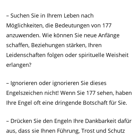
– Suchen Sie in Ihrem Leben nach
Möglichkeiten, die Bedeutungen von 177
anzuwenden. Wie können Sie neue Anfänge
schaffen, Beziehungen stärken, Ihren
Leidenschaften folgen oder spirituelle Weisheit
erlangen?
– Ignorieren oder ignorieren Sie dieses
Engelszeichen nicht! Wenn Sie 177 sehen, haben
Ihre Engel oft eine dringende Botschaft für Sie.
– Drücken Sie den Engeln Ihre Dankbarkeit dafür
aus, dass sie Ihnen Führung, Trost und Schutz