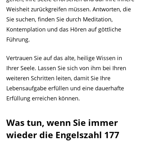
Weisheit zurückgreifen müssen. Antworten, die
Sie suchen, finden Sie durch Meditation,
Kontemplation und das Hören auf göttliche
Führung.
Vertrauen Sie auf das alte, heilige Wissen in
Ihrer Seele. Lassen Sie sich von ihm bei Ihren
weiteren Schritten leiten, damit Sie Ihre
Lebensaufgabe erfüllen und eine dauerhafte
Erfüllung erreichen können.
Was tun, wenn Sie immer
wieder die Engelszahl 177