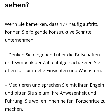
sehen?
Wenn Sie bemerken, dass 177 häufig auftritt,
können Sie folgende konstruktive Schritte
unternehmen:
– Denken Sie eingehend über die Botschaften
und Symbolik der Zahlenfolge nach. Seien Sie
offen für spirituelle Einsichten und Wachstum.
– Meditieren und sprechen Sie mit Ihren Engeln
und bitten Sie sie um ihre Anwesenheit und
Führung. Sie wollen Ihnen helfen, Fortschritte zu
machen.